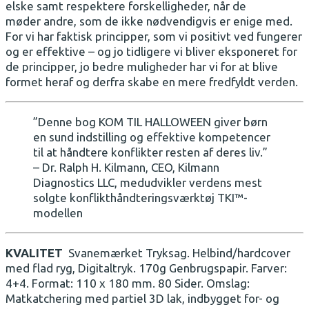
elske samt respektere forskelligheder, når de
møder andre, som de ikke nødvendigvis er enige med.
For vi har faktisk principper, som vi positivt ved fungerer
og er effektive – og jo tidligere vi bliver eksponeret for
de principper, jo bedre muligheder har vi for at blive
formet heraf og derfra skabe en mere fredfyldt verden.
”Denne bog KOM TIL HALLOWEEN giver børn
en sund indstilling og effektive kompetencer
til at håndtere konflikter resten af deres liv.”
– Dr. Ralph H. Kilmann, CEO, Kilmann
Diagnostics LLC, medudvikler verdens mest
solgte konflikthåndteringsværktøj TKI™-
modellen
KVALITET
Svanemærket Tryksag. Helbind/hardcover
med flad ryg, Digitaltryk. 170g Genbrugspapir. Farver:
4+4. Format: 110 x 180 mm. 80 Sider. Omslag:
Matkatchering med partiel 3D lak, indbygget for- og