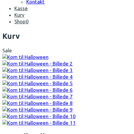
Kontakt
Kasse
Kurv
Shop
0
Open
Kurv
Mobile
Menu
Sale