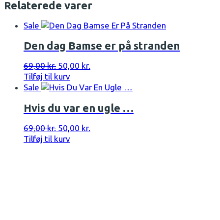
Relaterede varer
Sale
Den dag Bamse er på stranden
Den
Den
69,00
kr.
50,00
kr.
oprindelige
aktuelle
Tilføj til kurv
pris
pris
Sale
var:
er:
Hvis du var en ugle …
69,00 kr..
50,00 kr..
Den
Den
69,00
kr.
50,00
kr.
oprindelige
aktuelle
Tilføj til kurv
pris
pris
var:
er:
69,00 kr..
50,00 kr..