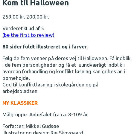
Kom til Halloween
Den
Den
259,00
kr.
200,00
kr.
oprindelige
aktuelle
Vurderet
0
ud af 5
pris
pris
(be the first to review)
var:
er:
259,00 kr..
200,00 kr..
80 sider fuldt illustreret og i farver.
Følg de fem venner på deres vej til Halloween. Få indblik
i de fem personligheder og få et uundværligt indblik i
hvordan forhandling og konflikt løsning kan gribes an i
børnehøjde.
God til konfliktløsning i skolegården og på
arbejdspladsen.
NY KLASSIKER
Målgruppe: Anbefalet fra ca. 8-109 år.
Forfatter: Mikkel Gudsøe
Illustrator og design: Rie Skovgaard