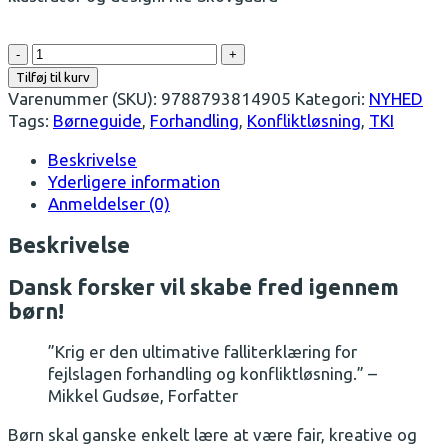
Kom
til
Tilføj til kurv
Halloween
Varenummer (SKU):
9788793814905
Kategori:
NYHED
antal
Tags:
Børneguide
,
Forhandling
,
Konfliktløsning
,
TKI
Beskrivelse
Yderligere information
Anmeldelser (0)
Beskrivelse
Dansk forsker vil skabe fred igennem
børn!
”Krig er den ultimative falliterklæring for
fejlslagen forhandling og konfliktløsning.” –
Mikkel Gudsøe, Forfatter
Børn skal ganske enkelt lære at være fair, kreative og