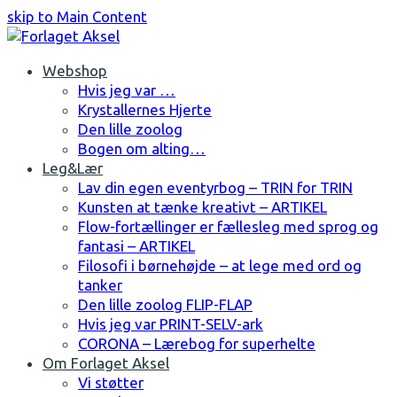
skip to Main Content
Facebook
Instagram
Webshop
Hvis jeg var …
Krystallernes Hjerte
Den lille zoolog
Bogen om alting…
Leg&Lær
Lav din egen eventyrbog – TRIN for TRIN
Kunsten at tænke kreativt – ARTIKEL
Flow-fortællinger er fællesleg med sprog og
fantasi – ARTIKEL
Filosofi i børnehøjde – at lege med ord og
tanker
Den lille zoolog FLIP-FLAP
Hvis jeg var PRINT-SELV-ark
CORONA – Lærebog for superhelte
Om Forlaget Aksel
Vi støtter