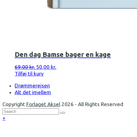
Den dag Bamse bager en kage
Den
Den
69,00
kr.
50,00
kr.
oprindelige
aktuelle
Tilføj til kurv
pris
pris
previous
Drømmerejsen
var:
er:
post:
next
Alt det imellem
69,00 kr..
50,00 kr..
post:
Copyright
Forlaget Aksel
2026 - All Rights Reserved
Back
×
To
Top