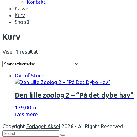
Kontakt
Kasse
Kurv
Shop
0
Open
Kurv
Mobile
Menu
Viser 1 resultat
Out of Stock
Den lille zoolog 2 – “På det dybe hav”
139,00
kr.
Læs mere
Copyright
Forlaget Aksel
2026 - All Rights Reserved