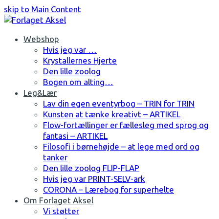
skip to Main Content
Facebook
Instagram
Webshop
Hvis jeg var …
Krystallernes Hjerte
Den lille zoolog
Bogen om alting…
Leg&Lær
Lav din egen eventyrbog – TRIN for TRIN
Kunsten at tænke kreativt – ARTIKEL
Flow-fortællinger er fællesleg med sprog og
fantasi – ARTIKEL
Filosofi i børnehøjde – at lege med ord og
tanker
Den lille zoolog FLIP-FLAP
Hvis jeg var PRINT-SELV-ark
CORONA – Lærebog for superhelte
Om Forlaget Aksel
Vi støtter