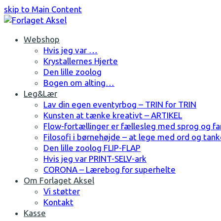
skip to Main Content
Facebook
Instagram
Webshop
Hvis jeg var …
Krystallernes Hjerte
Den lille zoolog
Bogen om alting…
Leg&Lær
Lav din egen eventyrbog – TRIN for TRIN
Kunsten at tænke kreativt – ARTIKEL
Flow-fortællinger er fællesleg med sprog og fa
Filosofi i børnehøjde – at lege med ord og tank
Den lille zoolog FLIP-FLAP
Hvis jeg var PRINT-SELV-ark
CORONA – Lærebog for superhelte
Om Forlaget Aksel
Vi støtter
Kontakt
Kasse