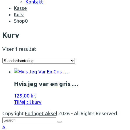
Kontakt
Kasse
Kurv
Shop
0
Open
Kurv
Mobile
Menu
Viser 1 resultat
Hvis jeg var en gris …
129,00
kr.
Tilføj til kurv
Copyright
Forlaget Aksel
2026 - All Rights Reserved
Back
×