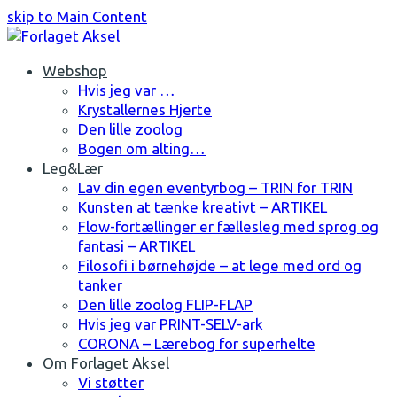
skip to Main Content
Facebook
Instagram
Webshop
Hvis jeg var …
Krystallernes Hjerte
Den lille zoolog
Bogen om alting…
Leg&Lær
Lav din egen eventyrbog – TRIN for TRIN
Kunsten at tænke kreativt – ARTIKEL
Flow-fortællinger er fællesleg med sprog og
fantasi – ARTIKEL
Filosofi i børnehøjde – at lege med ord og
tanker
Den lille zoolog FLIP-FLAP
Hvis jeg var PRINT-SELV-ark
CORONA – Lærebog for superhelte
Om Forlaget Aksel
Vi støtter