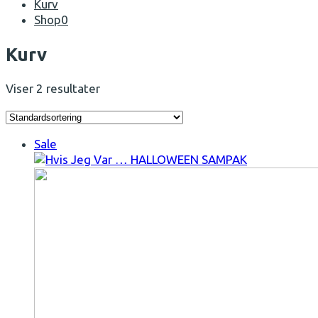
Kurv
Shop
0
Open
Kurv
Mobile
Menu
Viser 2 resultater
Sale