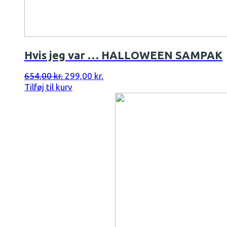
Hvis jeg var … HALLOWEEN SAMPAK
Den
Den
654,00
kr.
299,00
kr.
oprindelige
aktuelle
Tilføj til kurv
pris
pris
var:
er:
654,00 kr..
299,00 kr..