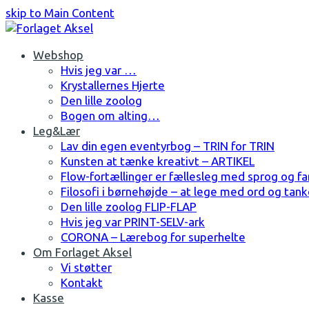
skip to Main Content
Facebook
Instagram
Webshop
Hvis jeg var …
Krystallernes Hjerte
Den lille zoolog
Bogen om alting…
Leg&Lær
Lav din egen eventyrbog – TRIN for TRIN
Kunsten at tænke kreativt – ARTIKEL
Flow-fortællinger er fællesleg med sprog og fa
Filosofi i børnehøjde – at lege med ord og tank
Den lille zoolog FLIP-FLAP
Hvis jeg var PRINT-SELV-ark
CORONA – Lærebog for superhelte
Om Forlaget Aksel
Vi støtter
Kontakt
Kasse