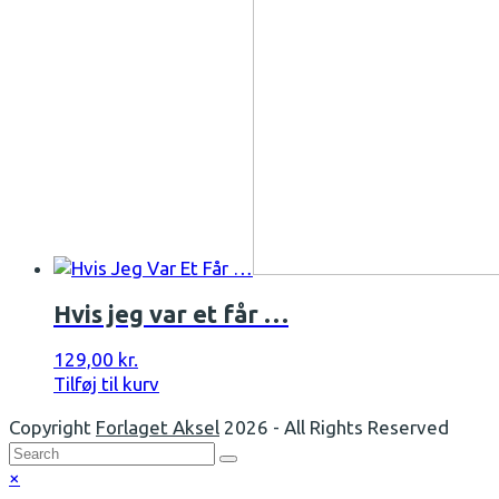
Hvis jeg var et får …
129,00
kr.
Tilføj til kurv
Copyright
Forlaget Aksel
2026 - All Rights Reserved
Back
×