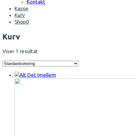
Kontakt
Kasse
Kurv
Shop
0
Open
Kurv
Mobile
Menu
Viser 1 resultat